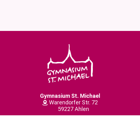
Gymnasium St. Michael
Warendorfer Str. 72
59227 Ahlen
(0 23 82) 91 56-0
gymnasiumstmichael@­bistum-muenster.de