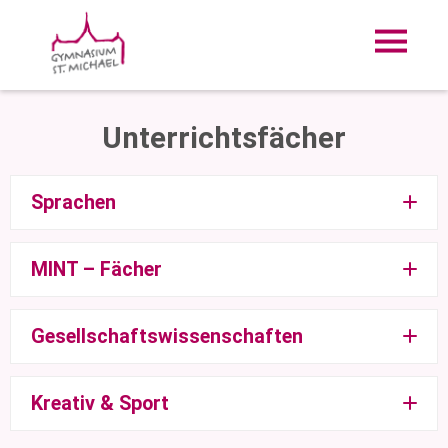
Unterrichtsfächer
Sprachen
Deutsch
MINT – Fächer
Englisch
Biologie
Gesellschaftswissenschaften
Französisch
Chemie
Latein
Erdkunde
Kreativ & Sport
Informatik
Spanisch
Geschichte