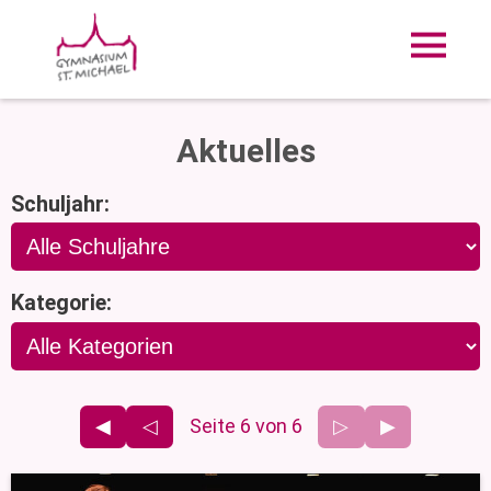
Aktuelles
Schuljahr:
Kategorie:
◀
◁
Seite 6 von 6
▷
▶