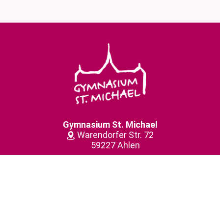
Gymnasium St. Michael
Warendorfer Str. 72
59227 Ahlen
(0 23 82) 91 56-0
gymnasiumstmichael@­bistum-muenster.de