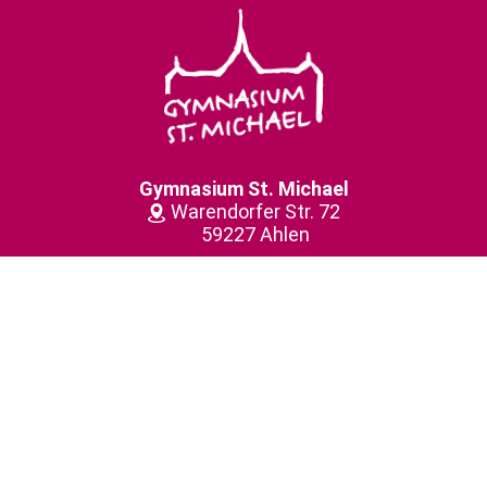
Gymnasium St. Michael
Warendorfer Str. 72
59227 Ahlen
(0 23 82) 91 56-0
gymnasiumstmichael@­bistum-muenster.de