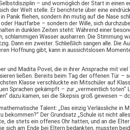
Selbstdisziplin – und womöglich der Start in einen
 sich der Welt stelle. Er berichtete über eine eindr
n Panik fliehen, sondern ihn mutig auf die Nase schla
n oder Hautfarbe – sondern der Wille, sich durchzube
hhalten in dunklen Zeiten steht: Während einer beso
en, schlammigen Wasser ausharren. Die Stimmung wa
tzig. Dann ein zweiter. Schließlich sangen alle. Die 
ren Hoffnung gibt, kann in aussichtslosen Momente
und Madita Povel, die in ihrer Ansprache mit viel 
ren ließen. Bereits beim Tag der offenen Tür – so 
echsten Klasse verschluckte ein Mitschüler auf Klas
uen Sprachen gekämpft – zur „vermeintlich toten“ L
bauken“ dazu kamen, sei die Skepsis groß gewesen –
 mathematische Talent: „Das einzig Verlässliche in 
r zu bekommen?“ Der Grundsatz „Schule ist nicht all
e, die stets ein offenes Ohr hatten, und an die Elter
ie sich am Ende bei Eltern bedankten, mussten beid