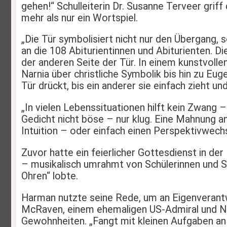
gehen!“ Schulleiterin Dr. Susanne Terveer grif
mehr als nur ein Wortspiel.
„Die Tür symbolisiert nicht nur den Übergang,
an die 108 Abiturientinnen und Abiturienten. D
der anderen Seite der Tür. In einem kunstvoll
Narnia über christliche Symbolik bis hin zu E
Tür drückt, bis ein anderer sie einfach zieht und
„In vielen Lebenssituationen hilft kein Zwang 
Gedicht nicht böse – nur klug. Eine Mahnung an
Intuition – oder einfach einen Perspektivwechs
Zuvor hatte ein feierlicher Gottesdienst in de
– musikalisch umrahmt von Schülerinnen und Sc
Ohren“ lobte.
Harman nutzte seine Rede, um an Eigenverantw
McRaven, einem ehemaligen US-Admiral und Na
Gewohnheiten. „Fangt mit kleinen Aufgaben an