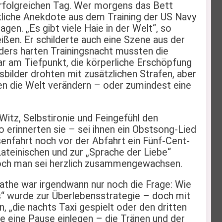
 erfolgreichen Tag. Wer morgens das Bett
ückliche Anekdote aus dem Training der US Navy
gen. „Es gibt viele Haie in der Welt“, so
ißen. Er schilderte auch eine Szene aus der
nders harten Trainingsnacht mussten die
r am Tiefpunkt, die körperliche Erschöpfung
Ausbilder drohten mit zusätzlichen Strafen, aber
n die Welt verändern – oder zumindest eine
Witz, Selbstironie und Feingefühl den
erinnerten sie – sei ihnen ein Obstsong-Lied
senfahrt noch vor der Abfahrt ein Fünf-Cent-
ateinischen und zur „Sprache der Liebe“
 doch man sei herzlich zusammengewachsen.
Mathe war irgendwann nur noch die Frage: Wie
es“ wurde zur Überlebensstrategie – doch mit
n, „die nachts Taxi gespielt oder den dritten
e eine Pause einlegen – die Tränen und der