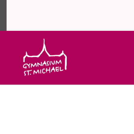
Gymnasium St. Michael
Warendorfer Str. 72
59227 Ahlen
(0 23 82) 91 56-0
gymnasiumstmichael@­bistum-muenster.de