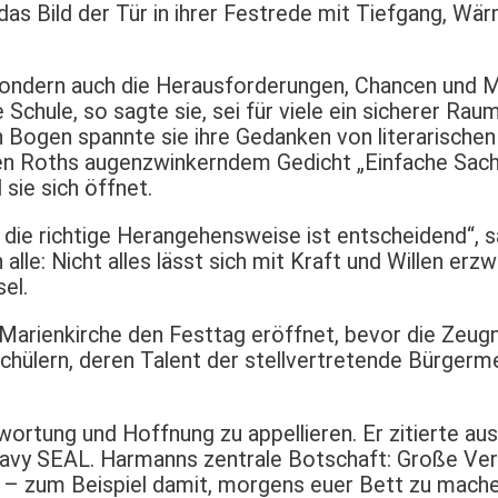
f das Bild der Tür in ihrer Festrede mit Tiefgang,
 sondern auch die Herausforderungen, Chancen und Mö
ie Schule, so sagte sie, sei für viele ein sicherer 
en Bogen spannte sie ihre Gedanken von literarische
ugen Roths augenzwinkerndem Gedicht „Einfache Sach
 sie sich öffnet.
– die richtige Herangehensweise ist entscheidend“, 
 alle: Nicht alles lässt sich mit Kraft und Willen e
el.
r Marienkirche den Festtag eröffnet, bevor die Zeugn
hülern, deren Talent der stellvertretende Bürgerme
ortung und Hoffnung zu appellieren. Er zitierte au
vy SEAL. Harmanns zentrale Botschaft: Große Ver
 – zum Beispiel damit, morgens euer Bett zu machen