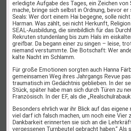
erledigte Aufgabe des Tages, ein Zeichen von 
mache, bringe sich selbst in Ordnung, bevor er
Seals: Wer dort einem Hai begegne, solle nicht i
Harman. Was zählt, sei nicht Herkunft, Religio
SEAL-Ausbildung, die sinnbildlich für das Durc
Rekruten stundenlang bis zum Hals im eiskalt
greifbar. Da begann einer zu singen – leise, tro
niemand verstummte. Die Botschaft: Wer ande
kalte Nacht im Schlamm.
Für große Emotionen sorgten auch Hanna Färber 
gemeinsamen Weg ihres Jahrgangs Revue passie
traumatisch im Gedächtnis geblieben. In der s
Stück, später habe man sich durch Türen zu ne
Französisch. In der EF, als die „Realschulra
Besonders ehrlich war ihr Blick auf das eigene
viel darf ich falsch machen, um noch eine Vie
Dankbarkeit erinnerten sie sich an die Lehrkräft
vergessenen Turnbeutel gebracht haben.“ Als s