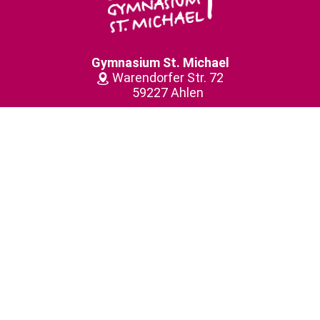
Gymnasium St. Michael
Warendorfer Str. 72
59227 Ahlen
(0 23 82) 91 56-0
gymnasiumstmichael@­bistum-muenster.de
Kontakt